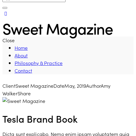
Sweet Magazine
Close
Home
About
Philosophy & Practice
Contact
Client
Sweet Magazine
Date
May, 2019
Author
Amy
Walker
Share
Tesla Brand Book
Dicta sunt explicabo. Nemo enim ipsam voluptatem quia