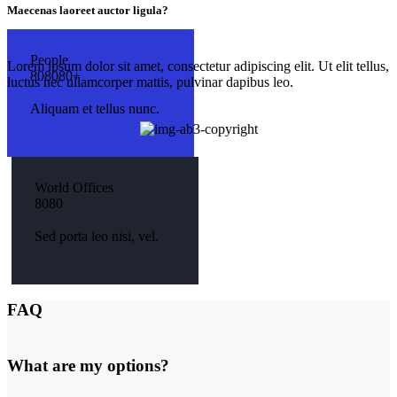
Maecenas laoreet auctor ligula?
People
Lorem ipsum dolor sit amet, consectetur adipiscing elit. Ut elit tellus,
8
0
8
0
8
0
+
luctus nec ullamcorper mattis, pulvinar dapibus leo.
Aliquam et tellus nunc.
World Offices
8
0
8
0
Sed porta leo nisi, vel.
FAQ
What are my options?